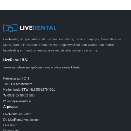
LiveRental, dé specialist in de verhuur van iPads, Tablets, Laptops, Computers en
Macs, biedt zijn klanten producten van hoge kwalieteit aan alsook een sterke
begeleiding en houdt er een actieve en uitstekende service op na.
LiveRental B.V.
Services alleen aangeboden aan professionele klanten
Keizersgracht 241
1016 EA Amsterdam
Netherlands
BTW
NL855392794B01
0031 85 88 83 508
info@liverental.nl
A propos
LiveRental op video
De LiveRental-vestigingen
Ons team
Presentatie