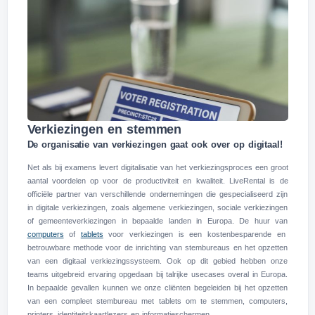
Verkiezingen en stemmen
De organisatie van verkiezingen gaat ook over op digitaal!
Net als bij examens levert digitalisatie van het verkiezingsproces een groot
aantal voordelen op voor de productiviteit en kwaliteit. LiveRental is de
officiële partner van verschillende ondernemingen die gespecialiseerd zijn
in digitale verkiezingen, zoals algemene verkiezingen, sociale verkiezingen
of gemeenteverkiezingen in bepaalde landen in Europa. De huur van
computers
of
tablets
voor verkiezingen is een kostenbesparende en
betrouwbare methode voor de inrichting van stembureaus en het opzetten
van een digitaal verkiezingssysteem. Ook op dit gebied hebben onze
teams uitgebreid ervaring opgedaan bij talrijke usecases overal in Europa.
In bepaalde gevallen kunnen we onze cliënten begeleiden bij het opzetten
van een compleet stembureau met tablets om te stemmen, computers,
printers, identiteitskaartlezers en informatieschermen.