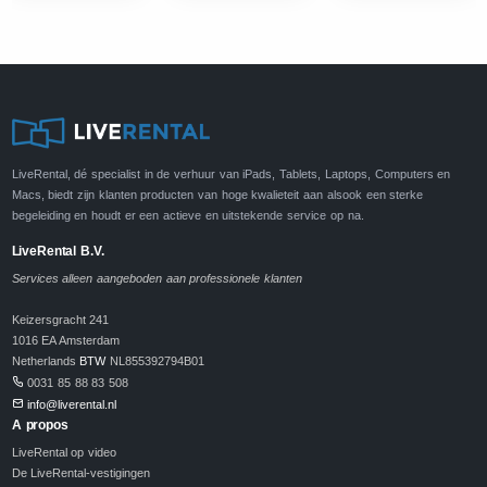
LiveRental, dé specialist in de verhuur van iPads, Tablets, Laptops, Computers en
Macs, biedt zijn klanten producten van hoge kwalieteit aan alsook een sterke
begeleiding en houdt er een actieve en uitstekende service op na.
LiveRental B.V.
Services alleen aangeboden aan professionele klanten
Keizersgracht 241
1016 EA Amsterdam
Netherlands
BTW
NL855392794B01
0031 85 88 83 508
info@liverental.nl
A propos
LiveRental op video
De LiveRental-vestigingen