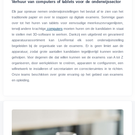
Verhuur van computers of tablets voor de onderwijssector
Elk jaar opnieuw nemen onderwijsinstellingen het besluit af te zien van het
traditionele papier en over te stappen op digitale examens. Sommige gaan
over tot het huren van tablets voor eenvoudige meerkeuzevragenlijsten,
terwijl andere krachtige
computers
moeten huren om de kandidaten in staat
te stellen met 3D-software te werken. Dankzij een uitgebreid en gevarieerd
apparatuurassortiment kan LiveRental elk soort onderwijsinstelling
begeleiden bij de organisatie van de examens. Er is geen limiet aan de
apparatuur, zodat grote aantallen kandidaten tegelijkertijd kunnen worden
geholpen. Voor degenen die dat willen kunnen we de examens van A tot Z
organiseren, door werkplekken te creëren, apparaten te configureren, een
wifinetwerk te installeren of secretariaten en correctieruimtes in te richten.
Onze teams beschikken over grote ervaring op het gebied van examens
en opleiding.