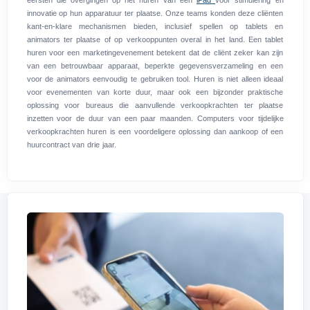
eersten die overgingen op het huren van een
iPad
voor stimulering en
innovatie op hun apparatuur ter plaatse. Onze teams konden deze cliënten
kant-en-klare mechanismen bieden, inclusief spellen op tablets en
animators ter plaatse of op verkooppunten overal in het land. Een tablet
huren voor een marketingevenement betekent dat de cliënt zeker kan zijn
van een betrouwbaar apparaat, beperkte gegevensverzameling en een
voor de animators eenvoudig te gebruiken tool. Huren is niet alleen ideaal
voor evenementen van korte duur, maar ook een bijzonder praktische
oplossing voor bureaus die aanvullende verkoopkrachten ter plaatse
inzetten voor de duur van een paar maanden. Computers voor tijdelijke
verkoopkrachten huren is een voordeligere oplossing dan aankoop of een
huurcontract van drie jaar.