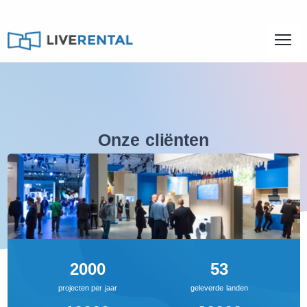
Onze cliënten
Een uitgebreid gebruikspalet en evenveel technische expertise
2000
53
projecten per jaar
geleverde landen