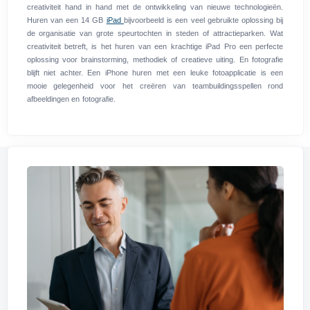
creativiteit hand in hand met de ontwikkeling van nieuwe technologieën.
Huren van een 14 GB
iPad
bijvoorbeeld is een veel gebruikte oplossing bij
de organisatie van grote speurtochten in steden of attractieparken. Wat
creativiteit betreft, is het huren van een krachtige iPad Pro een perfecte
oplossing voor brainstorming, methodiek of creatieve uiting. En fotografie
blijft niet achter. Een iPhone huren met een leuke fotoapplicatie is een
mooie gelegenheid voor het creëren van teambuildingsspellen rond
afbeeldingen en fotografie.