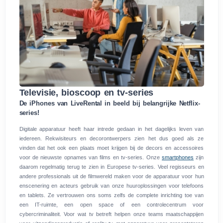
Televisie, bioscoop en tv-series
De iPhones van LiveRental in beeld bij belangrijke Netflix-
series!
Digitale apparatuur heeft haar intrede gedaan in het dagelijks leven van
iedereen. Rekwisiteurs en decorontwerpers zien het dus goed als ze
vinden dat het ook een plaats moet krijgen bij de decors en accessoires
voor de nieuwste opnames van films en tv-series. Onze
smartphones
zijn
daarom regelmatig terug te zien in Europese tv-series. Veel regisseurs en
andere professionals uit de filmwereld maken voor de apparatuur voor hun
enscenering en acteurs gebruik van onze huuroplossingen voor telefoons
en tablets. Ze vertrouwen ons soms zelfs de complete inrichting toe van
een IT-ruimte, een open space of een controlecentrum voor
cybercriminaliteit. Voor wat tv betreft helpen onze teams maatschappijen