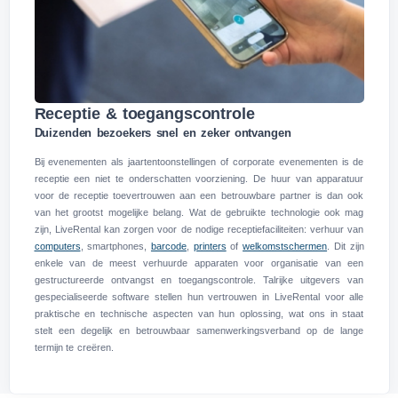
Receptie & toegangscontrole
Duizenden bezoekers snel en zeker ontvangen
Bij evenementen als jaartentoonstellingen of corporate evenementen is de
receptie een niet te onderschatten voorziening. De huur van apparatuur
voor de receptie toevertrouwen aan een betrouwbare partner is dan ook
van het grootst mogelijke belang. Wat de gebruikte technologie ook mag
zijn, LiveRental kan zorgen voor de nodige receptiefaciliteiten: verhuur van
computers
, smartphones,
barcode
,
printers
of
welkomstschermen
. Dit zijn
enkele van de meest verhuurde apparaten voor organisatie van een
gestructureerde ontvangst en toegangscontrole. Talrijke uitgevers van
gespecialiseerde software stellen hun vertrouwen in LiveRental voor alle
praktische en technische aspecten van hun oplossing, wat ons in staat
stelt een degelijk en betrouwbaar samenwerkingsverband op de lange
termijn te creëren.