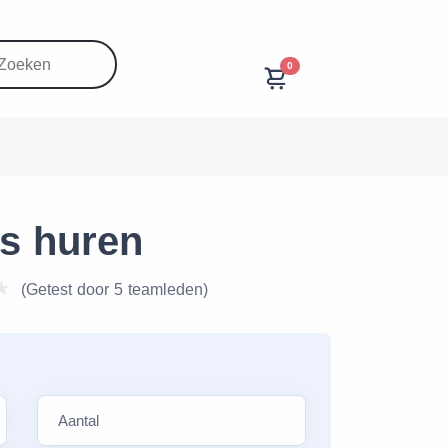
0
s huren
(Getest door 5 teamleden)
e