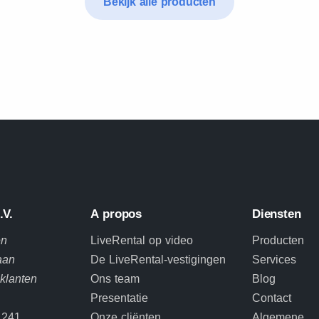
Bekijk alle producten
.V.
A propos
Diensten
en
LiveRental op video
Producten
aan
De LiveRental-vestigingen
Services
 klanten
Ons team
Blog
Presentatie
Contact
 241
Onze cliënten
Algemene