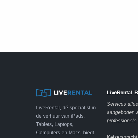
LiveRental B
Services alle
LiveRental, dé specialist in
aangeboden 
de verhuur van iPads,
professionele
Tablets, Laptops,
Computers en Macs, biedt
Keizersgracht