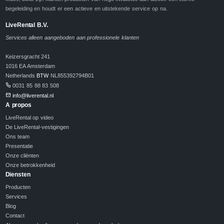
begeleiding en houdt er een actieve en uitstekende service op na.
LiveRental B.V.
Services alleen aangeboden aan professionele klanten
Keizersgracht 241
1016 EA Amsterdam
Netherlands
BTW
NL855392794B01
0031 85 88 83 508
info@liverental.nl
A propos
LiveRental op video
De LiveRental-vestigingen
Ons team
Presentatie
Onze cliënten
Onze betrokkenheid
Diensten
Producten
Services
Blog
Contact