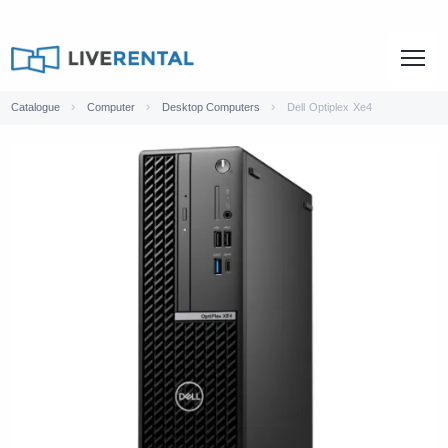
Catalogue
Computer
Desktop Computers
Dell Optiplex Xe4