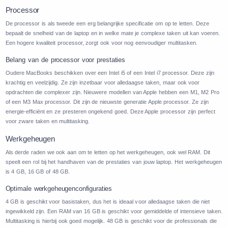
Processor
De processor is als tweede een erg belangrijke specificatie om op te letten. Deze
bepaalt de snelheid van de laptop en in welke mate je complexe taken uit kan voeren.
Een hogere kwaliteit processor, zorgt ook voor nog eenvoudiger multitasken.
Belang van de processor voor prestaties
Oudere MacBooks beschikken over een Intel i5 of een Intel i7 processor. Deze zijn
krachtig en veelzijdig. Ze zijn inzetbaar voor alledaagse taken, maar ook voor
opdrachten die complexer zijn. Nieuwere modellen van Apple hebben een M1, M2 Pro
of een M3 Max processor. Dit zijn de nieuwste generatie Apple processor. Ze zijn
energie-efficiënt en ze presteren ongekend goed. Deze Apple processor zijn perfect
voor zware taken en multitasking.
Werkgeheugen
Als derde raden we ook aan om te letten op het werkgeheugen, ook wel RAM. Dit
speelt een rol bij het handhaven van de prestaties van jouw laptop. Het werkgeheugen
is 4 GB, 16 GB of 48 GB.
Optimale werkgeheugenconfiguraties
4 GB is geschikt voor basistaken, dus het is ideaal voor alledaagse taken die niet
ingewikkeld zijn. Een RAM van 16 GB is geschikt voor gemiddelde of intensieve taken.
Multitasking is hierbij ook goed mogelijk. 48 GB is geschikt voor de professionals die