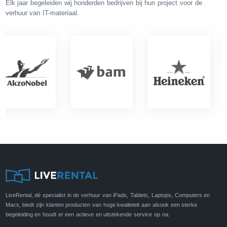
Elk jaar begeleiden wij honderden bedrijven bij hun project voor de
verhuur van IT-materiaal.
LiveRental, dé specialist in de verhuur van iPads, Tablets, Laptops, Computers en
Macs, biedt zijn klanten producten van hoge kwalieteit aan alsook een sterke
begeleiding en houdt er een actieve en uitstekende service op na.