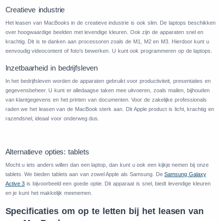
Creatieve industrie
Het leasen van MacBooks in de creatieve industrie is ook slim. De laptops beschikken
over hoogwaardige beelden met levendige kleuren. Ook zijn de apparaten snel en
krachtig. Dit is te danken aan processoren zoals de M1, M2 en M3. Hierdoor kunt u
eenvoudig videocontent of foto's bewerken. U kunt ook programmeren op de laptops.
Inzetbaarheid in bedrijfsleven
In het bedrijfsleven worden de apparaten gebruikt voor productiviteit, presentaties en
gegevensbeheer. U kunt er alledaagse taken mee uitvoeren, zoals mailen, bijhouden
van klantgegevens en het printen van documenten. Voor de zakelijke professionals
raden we het leasen van de MacBook sterk aan. Dit Apple product is licht, krachtig en
razendsnel, ideaal voor onderweg dus.
Alternatieve opties: tablets
Mocht u iets anders willen dan een laptop, dan kunt u ook een kijkje nemen bij onze
tablets. We bieden tablets aan van zowel Apple als Samsung. De
Samsung Galaxy
Active 3
is bijvoorbeeld een goede optie. Dit apparaat is snel, biedt levendige kleuren
en je kunt het makkelijk meenemen.
Specificaties om op te letten bij het leasen van