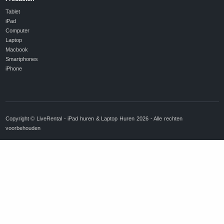
Tablet
iPad
Computer
Laptop
Macbook
Smartphones
iPhone
Copyright © LiveRental - iPad huren & Laptop Huren 2026 - Alle rechten
voorbehouden