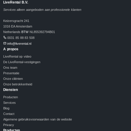
LiveRental B.V.
Services alleen aangeboden aan professionele klanten
Keizersgracht 241
1016 EA Amsterdam
Netherlands
BTW
NL855392794B01
0031 85 88 83 508
info@liverental.nl
A propos
LiveRental op video
De LiveRental-vestigingen
Ons team
Presentatie
Onze cliënten
Onze betrokkenheid
Diensten
Producten
Services
Blog
Contact
Algemene gebruiksvoorwaarden van de website
Privacy
Producten