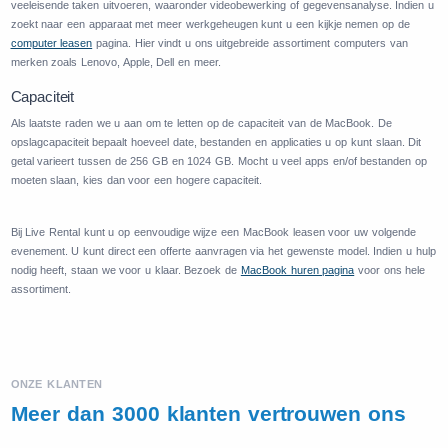
veeleisende taken uitvoeren, waaronder videobewerking of gegevensanalyse. Indien u
zoekt naar een apparaat met meer werkgeheugen kunt u een kijkje nemen op de
computer leasen
pagina
. Hier vindt u ons uitgebreide assortiment computers van
merken zoals Lenovo, Apple, Dell en meer.
Capaciteit
Als laatste raden we u aan om te letten op de capaciteit van de MacBook. De
opslagcapaciteit bepaalt hoeveel date, bestanden en applicaties u op kunt slaan. Dit
getal varieert tussen de 256 GB en 1024 GB. Mocht u veel apps en/of bestanden op
moeten slaan, kies dan voor een hogere capaciteit.
Bij Live Rental kunt u op eenvoudige wijze een MacBook leasen voor uw volgende
evenement. U kunt direct een offerte aanvragen via het gewenste model. Indien u hulp
nodig heeft, staan we voor u klaar. Bezoek de
MacBook huren pagina
voor ons hele
assortiment.
ONZE KLANTEN
Meer dan 3000 klanten vertrouwen ons