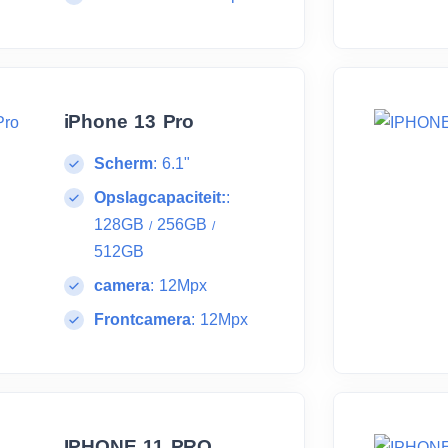
iPhone 13 Pro
Scherm
:
6.1"
Opslagcapaciteit:
:
128GB
256GB
/
/
512GB
camera
:
12Mpx
Frontcamera
:
12Mpx
IPHONE 11 PRO