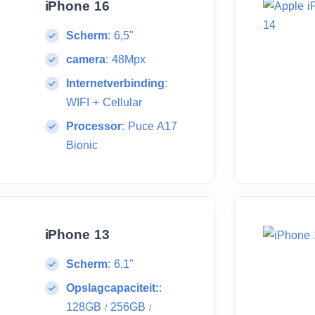
iPhone 16
Scherm
:
6,5"
camera
:
48Mpx
Internetverbinding
:
WIFI + Cellular
Processor
:
Puce A17
Bionic
iPhone 13
Scherm
:
6.1"
Opslagcapaciteit:
:
128GB
256GB
/
/