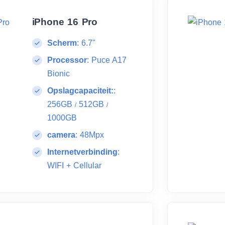
iPhone 16 Pro
Scherm
:
6.7"
Processor
:
Puce A17
Bionic
Opslagcapaciteit:
:
256GB
512GB
/
/
1000GB
camera
:
48Mpx
Internetverbinding
:
WIFI + Cellular