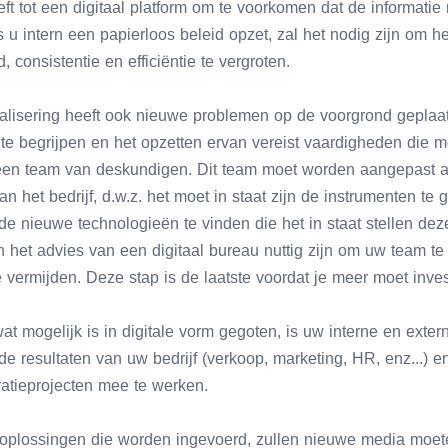
ft tot een digitaal platform om te voorkomen dat de informati
 u intern een papierloos beleid opzet, zal het nodig zijn om he
 consistentie en efficiëntie te vergroten.
alisering heeft ook nieuwe problemen op de voorgrond geplaats
jk te begrijpen en het opzetten ervan vereist vaardigheden die
 een team van deskundigen. Dit team moet worden aangepast a
 het bedrijf, d.w.z. het moet in staat zijn de instrumenten te 
de nieuwe technologieën te vinden die het in staat stellen dez
n het advies van een digitaal bureau nuttig zijn om uw team t
 vermijden. Deze stap is de laatste voordat je meer moet inves
s wat mogelijk is in digitale vorm gegoten, is uw interne en ext
 de resultaten van uw bedrijf (verkoop, marketing, HR, enz...) e
vatieprojecten mee te werken.
e oplossingen die worden ingevoerd, zullen nieuwe media moe