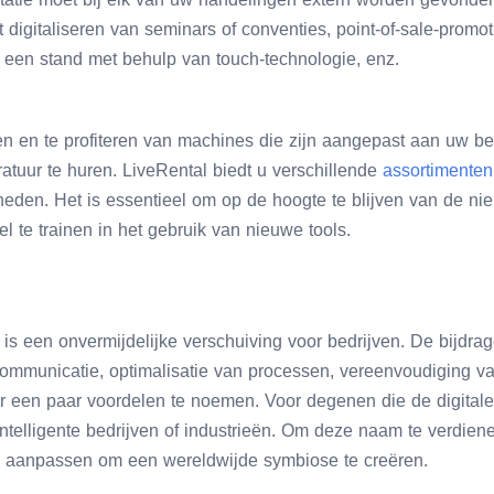
t digitaliseren van seminars of conventies, point-of-sale-promo
een stand met behulp van touch-technologie, enz.
n en te profiteren van machines die zijn aangepast aan uw be
uur te huren. LiveRental biedt u verschillende
assortimenten
heden. Het is essentieel om op de hoogte te blijven van de ni
el te trainen in het gebruik van nieuwe tools.
 is een onvermijdelijke verschuiving voor bedrijven. De bijdrage
communicatie, optimalisatie van processen, vereenvoudiging v
r een paar voordelen te noemen. Voor degenen die de digita
telligente bedrijven of industrieën. Om deze naam te verdienen
en aanpassen om een wereldwijde symbiose te creëren.