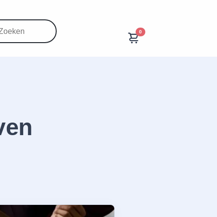
0
jven