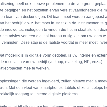
alisering heeft ook nieuwe problemen op de voorgrond geplaats
jk te begrijpen en het opzetten ervan vereist vaardigheden die
 een team van deskundigen. Dit team moet worden aangepast a
 het bedrijf, d.w.z. het moet in staat zijn de instrumenten te 
de nieuwe technologieën te vinden die het in staat stellen dez
n het advies van een digitaal bureau nuttig zijn om uw team t
 vermijden. Deze stap is de laatste voordat je meer moet inves
s wat mogelijk is in digitale vorm gegoten, is uw interne en ext
 de resultaten van uw bedrijf (verkoop, marketing, HR, enz...) e
vatieprojecten mee te werken.
e oplossingen die worden ingevoerd, zullen nieuwe media moe
ren. Met een vloot van smartphones, tablets of zelfs laptops 
kkelijk toegang tot interne digitale platforms.
utatie moet bij elk van uw handelingen extern worden gevonde