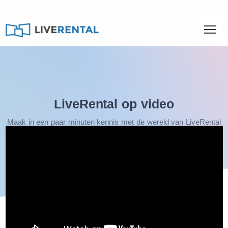
LiveRental op video
Maak in een paar minuten kennis met de wereld van LiveRental
op video.