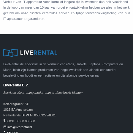
Verhuur van IT-apparatuur voor korte of langere tijd is wanneer dan ook veeleisend.
In de loop van meer dan 10 jaar van groei en ontwikkeling hebben we alles in het werk
gesteld om onze cliënten eersteklas service en tijdige terbeschikkingstelling van hun
IT-apparatuur te garanderen.
LiveRental, dé specialist in de verhuur van iPads, Tablets, Laptops, Computers en
Macs, biedt zijn klanten producten van hoge kwalieteit aan alsook een sterke
begeleiding en houdt er een actieve en uitstekende service op na.
LiveRental B.V.
Services alleen aangeboden aan professionele klanten
Keizersgracht 241
1016 EA Amsterdam
Netherlands
BTW
NL855392794B01
0031 85 88 83 508
info@liverental.nl
A propos