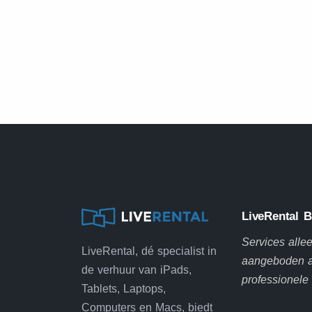
LiveRental B
Services alle
LiveRental, dé specialist in
aangeboden 
de verhuur van iPads,
professionele
Tablets, Laptops,
Computers en Macs, biedt